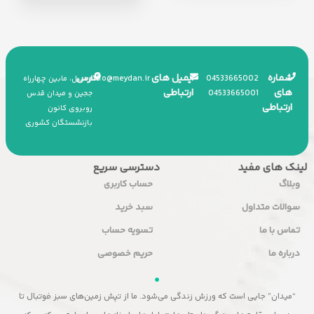
شماره
ایمیل های
آدرس
info
@
meydan.ir
045
33665002
اردبیل، مابین چهارراه
های
ارتباطی
045
33665001
ججین و میدان قدس
ارتباطی
روبروی کانون
بازنشستگان کشوری
لینک های مفید
دسترسی سریع
وبلاگ
حساب کاربری
سوالات متداول
سبد خرید
تماس با ما
تسویه حساب
درباره ما
حریم خصوصی
“میدان” جایی است که ورزش زندگی می‌شود. ما از تپش زمین‌های سبز فوتبال تا