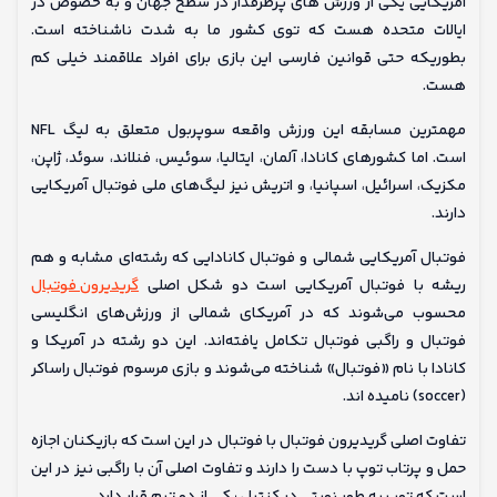
آمریکایی یکی از ورزش های پرطرفدار در سطح جهان و به خصوص در
ایالات متحده هست که توی کشور ما به شدت ناشناخته است.
بطوریکه حتی قوانین فارسی این بازی برای افراد علاقمند خیلی کم
هست.
مهمترین مسابقه این ورزش واقعه سوپربول متعلق به لیگ NFL
است. اما کشورهای کانادا، آلمان، ایتالیا، سوئیس، فنلاند، سوئد، ژاپن،
مکزیک، اسرائیل، اسپانیا، و اتریش نیز لیگ‌های ملی فوتبال آمریکایی
دارند.
فوتبال آمریکایی شمالی و فوتبال کانادایی که رشته‌ای مشابه و هم‌
ریشه با فوتبال آمریکایی است دو شکل اصلی
گریدیرون فوتبال
محسوب می‌شوند که در آمریکای شمالی از ورزش‌های انگلیسی
فوتبال و راگبی فوتبال تکامل یافته‌اند. این دو رشته در آمریکا و
کانادا با نام «فوتبال» شناخته می‌شوند و بازی مرسوم فوتبال راساکر
(soccer) نامیده اند.
تفاوت اصلی گریدیرون فوتبال با فوتبال در این است که بازیکنان اجازه
حمل و پرتاب توپ با دست را دارند و تفاوت اصلی آن با راگبی نیز در این