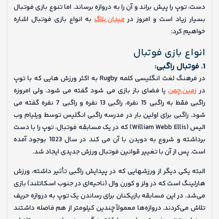
دست، توپ را پیش براند و آن را به دروازه برساند. اما تنوع بازی فوتبال
بسیار زیاد است و امروز در
میدان بلاگ
به انواع بازی فوتبال اشاره
خواهیم کرد:
انواع بازی فوتبال
1. فوتبال راگبی:
در فرهنگ لغت انگلیسی کلمه Rugby به اکثر ورزش هایی که با توپ
در
زمین چمن
یا فضای باز بازی می شود گفته می شود. ولی امروزه
راگبی فقط به راگبی 15 نفره، راگبی 13 نفره و راگبی 7 نفره گفته می
شود. راگبی برای اولین بار در مدرسه راگبی انگلیس توسط ویلیام وب
الیس (William Webb Ellis) که در یک مسابقه فوتبال، توپ را با دست
برداشته و شروع به دویدن با آن می کند در سال 1823 بوجود آمده
است. پس از آن با تغییر قوانین فوتبال ورزش جدیدی ایجاد شد.
البته یکی دیگر از ورزشهایی که در پیدایش راگبی تأثیر داشته، ورزش
هارلینگ است که در ولز و کورن وال (ناحیه‌ای در جنوب اسکاتلند) بازی
می‌شد. در این مسابقه بازیکنان برای رساندن یک توپ به دروازه حریف
تلاش می‌کردند. دروازه‌ها معمولاً چندین کیلومتر از هم فاصله داشتند