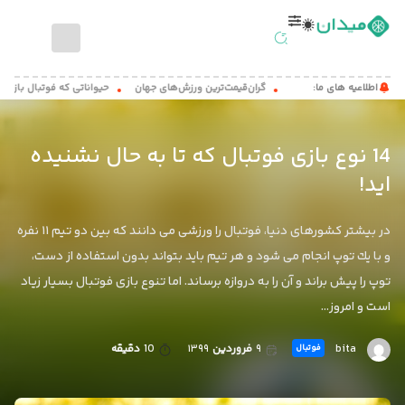
صفحه
اطلاعیه های ما:
گران‌قیمت‌ترین ورزش‌های جهان
حیواناتی که فوتبال بازی می کنند!
اصلی
اخبار
14 نوع بازی فوتبال که تا به حال نشنیده
ورزشی
اید!
مطالب
آموزشی
در بیشتر كشورهای دنیا، فوتبال را ورزشی می دانند كه بین دو تیم ۱۱ نفره
میدان
و با یك توپ انجام می شود و هر تیم باید بتواند بدون استفاده از دست،
کست
توپ را پیش براند و آن را به دروازه برساند. اما تنوع بازی فوتبال بسیار زیاد
است و امروز…
تماس
با
ما
bita
۹
فروردین
۱۳۹۹
10
دقیقه
فوتبال
درباره