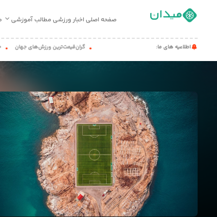
صفحه اصلی
اخبار ورزشی
مطالب آموزشی
م
صفحه
اطلاعیه های ما:
گران‌قیمت‌ترین ورزش‌های جهان
حیواناتی که
اصلی
اخبار
ورزشی
مطالب
آموزشی
میدان
کست
تماس
با
ما
درباره