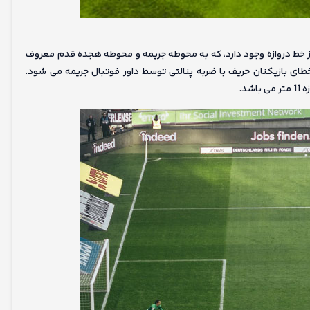
طیل شکلی جلوی دروازه به طول 16.5 متر و عرض 40 متر از خط دروازه وجود دارد، که به محوطه جریمه و محوطه هجده قدم معروف
 خطای بازیکنان حریف با ضربه پنالتی توسط داور فوتبال جریمه می شود.
د.