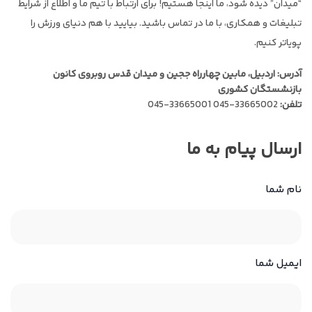
“میدان” دیده شود، ما اینجا هستیم! برای ارتباط با تیم ما و اطلاع از شرایط
ما
تبلیغات و همکاری، با ما در تماس باشید. بیایید با هم دنیای ورزش را
پویاتر کنیم.
آدرس: اردبیل، مابین چهارراه ججین و میدان قدس روبروی کانون
بازنشستگان کشوری
تلفن:
33665002-045 33665001-045
ارسال پیام به ما
نام شما
ایمیل شما