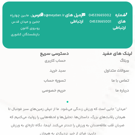
شماره
ایمیل های
آدرس
info
@
meydan.ir
045
33665002
اردبیل، مابین چهارراه
های
ارتباطی
045
33665001
ججین و میدان قدس
ارتباطی
روبروی کانون
بازنشستگان کشوری
لینک های مفید
دسترسی سریع
وبلاگ
حساب کاربری
سوالات متداول
سبد خرید
تماس با ما
تسویه حساب
درباره ما
حریم خصوصی
“میدان” جایی است که ورزش زندگی می‌شود. ما از تپش زمین‌های سبز فوتبال تا
هیجان رقابت‌های بزرگ، داستان‌ها، تحلیل‌ها و لحظه‌هایی را روایت می‌کنیم که
ضربان قلب علاقه‌مندان به ورزش را تندتر می‌کند. اینجا، نگاه تازه‌ای به ورزش
دارید؛ فراتر از خبر، نزدیک‌تر به هیجان.