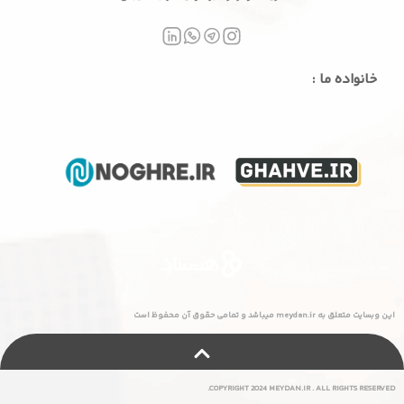
خانواده ما :
این وبسایت متعلق به meydan.ir میباشد و تمامی حقوق آن محفوظ است
COPYRIGHT 2024 MEYDAN.IR . ALL RIGHTS RESERVED.