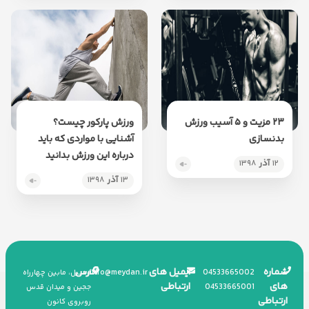
۲۳ مزیت و ۵ آسیب ورزش
ورزش پارکور چیست؟
بدنسازی
آشنایی با مواردی که باید
درباره این ورزش بدانید
۱۲
آذر
۱۳۹۸
۱۳
آذر
۱۳۹۸
شماره
ایمیل های
آدرس
info
@
meydan.ir
045
33665002
اردبیل، مابین چهارراه
های
ارتباطی
045
33665001
ججین و میدان قدس
ارتباطی
روبروی کانون