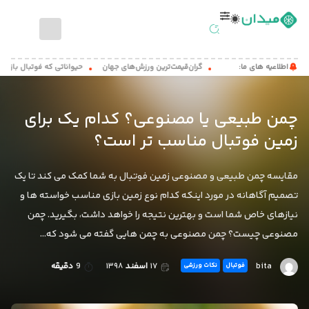
صفحه
اطلاعیه های ما:
گران‌قیمت‌ترین ورزش‌های جهان
حیواناتی که فوتبال بازی می کنند!
اصلی
اخبار
چمن طبیعی یا مصنوعی؟ کدام یک برای
ورزشی
زمین فوتبال مناسب تر است؟
مطالب
آموزشی
مقایسه چمن طبیعی و مصنوعی زمین فوتبال به شما کمک می کند تا یک
میدان
تصمیم آگاهانه در مورد اینکه کدام نوع زمین بازی مناسب خواسته ها و
کست
نیازهای خاص شما است و بهترین نتیجه را خواهد داشت، بگیرید. چمن
مصنوعی چیست؟ چمن مصنوعی به چمن هایی گفته می شود که…
تماس
با
ما
bita
۱۷
اسفند
۱۳۹۸
9
دقیقه
فوتبال
نکات ورزشی
درباره