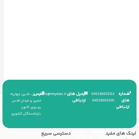
شماره
ایمیل های
آدرس
info
@
meydan.ir
045
33665002
اردبیل، مابین چهارراه
های
ارتباطی
045
33665001
ججین و میدان قدس
ارتباطی
روبروی کانون
بازنشستگان کشوری
لینک های مفید
دسترسی سریع