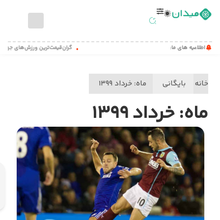
صفحه
اطلاعیه های ما:
گران‌قیمت‌ترین ورزش‌های جهان
اصلی
اخبار
خانه
بایگانی
ماه:
خرداد ۱۳۹۹
ورزشی
مطالب
ماه:
خرداد ۱۳۹۹
آموزشی
میدان
کست
تماس
با
ما
درباره