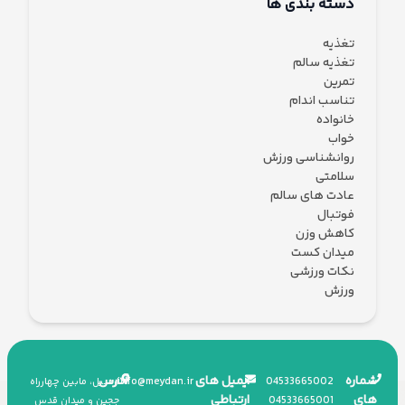
دسته بندی ها
تغذیه
تغذیه سالم
تمرین
تناسب اندام
خانواده
خواب
روانشناسی ورزش
سلامتی
عادت های سالم
فوتبال
کاهش وزن
میدان کست
نکات ورزشی
ورزش
شماره
ایمیل های
آدرس
info
@
meydan.ir
045
33665002
اردبیل، مابین چهارراه
های
ارتباطی
045
33665001
ججین و میدان قدس