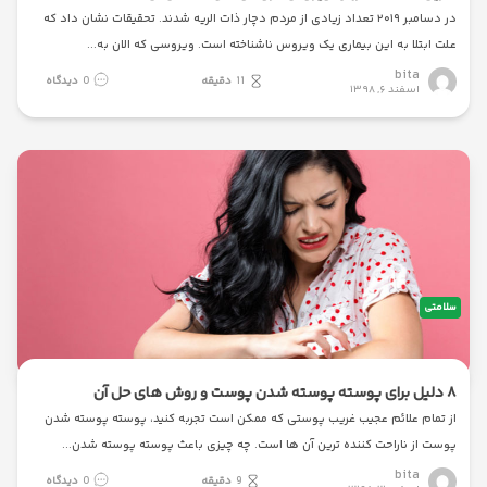
در دسامبر ۲۰۱۹ تعداد زیادی از مردم دچار ذات الریه شدند. تحقیقات نشان داد که
علت ابتلا به این بیماری یک ویروس ناشناخته است. ویروسی که الان به
bita
11
دقیقه
0
دیدگاه
اسفند ۶, ۱۳۹۸
سلامتی
۸ دلیل برای پوسته پوسته شدن پوست و روش های حل آن
از تمام علائم عجیب غریب پوستی که ممکن است تجربه کنید، پوسته پوسته شدن
پوست از ناراحت کننده ترین آن ها است. چه چیزی باعث پوسته پوسته شدن
bita
9
دقیقه
0
دیدگاه