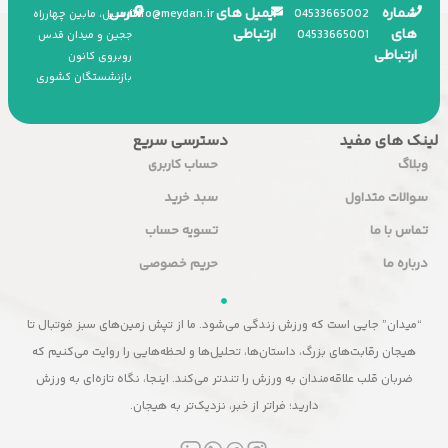
شماره
ایمیل های
آدرس
info
@
meydan.ir
045
33665002
اردبیل، مابین چهارراه
های
ارتباطی
045
33665001
ججین و میدان قدس
ارتباطی
روبروی کانون
بازنشستگان کشوری
لینک های مفید
دسترسی سریع
وبلاگ
حساب کاربری
سوالات متداول
سبد خرید
تماس با ما
تسویه حساب
درباره ما
حریم خصوصی
“میدان” جایی است که ورزش زندگی می‌شود. ما از تپش زمین‌های سبز فوتبال تا
هیجان رقابت‌های بزرگ، داستان‌ها، تحلیل‌ها و لحظه‌هایی را روایت می‌کنیم که
ضربان قلب علاقه‌مندان به ورزش را تندتر می‌کند. اینجا، نگاه تازه‌ای به ورزش
دارید؛ فراتر از خبر، نزدیک‌تر به هیجان.