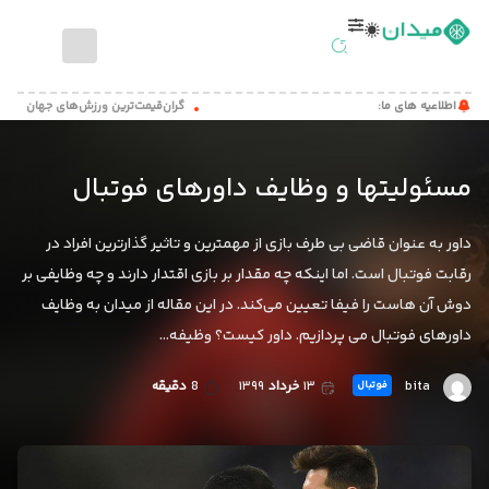
صفحه
اطلاعیه های ما:
گران‌قیمت‌ترین ورزش‌های جهان
حیوانا
اصلی
اخبار
مسئولیتها و وظایف داورهای فوتبال
ورزشی
مطالب
داور به عنوان قاضی بی طرف بازی از مهمترین و تاثیر گذارترین افراد در
آموزشی
رقابت فوتبال است. اما اینکه چه مقدار بر بازی اقتدار دارند و چه وظایفی بر
میدان
دوش آن هاست را فیفا تعیین می‌کند. در این مقاله از میدان به وظایف
کست
داورهای فوتبال می پردازیم. داور کیست؟ وظیفه…
تماس
bita
۱۳
خرداد
۱۳۹۹
8
دقیقه
فوتبال
با
ما
درباره