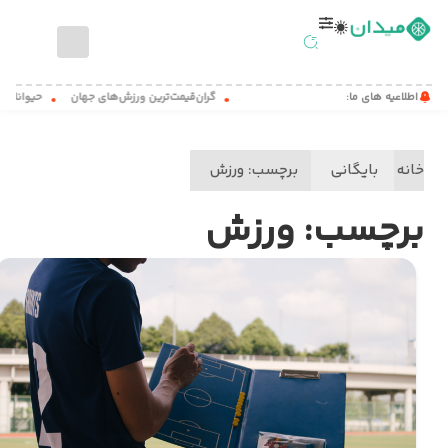
صفحه
اطلاعیه های ما:
گران‌قیمت‌ترین ورزش‌های جهان
حیواناتی که ف
اصلی
اخبار
خانه
بایگانی
برچسب:
ورزش
ورزشی
مطالب
برچسب:
ورزش
آموزشی
میدان
کست
تماس
با
ما
درباره