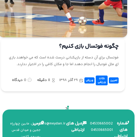
چگونه فوتسال بازی کنیم؟
فوتسال برای آن دسته از بازیکنانی درست شده است که می خواهند بازی
ای مثل فوتبال را انجام دهند اما جا و مکان کافی را در اختیار ندارند.
نکات
۲۹
آذر
۱۳۹۸
8
دقیقه
0
دیدگاه
تمرین
ورزش
ورزشی
2
1
شماره
ایمیل های
آدرس
info
@
meydan.ir
045
33665002
اردبیل، مابین چهارراه
های
ارتباطی
045
33665001
ججین و میدان قدس
ارتباطی
روبروی کانون