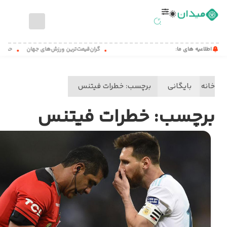
صفحه
اطلاعیه های ما:
گران‌قیمت‌ترین ورزش‌های جهان
حیواناتی 
اصلی
اخبار
خانه
بایگانی
برچسب:
خطرات فیتنس
ورزشی
مطالب
برچسب:
خطرات فیتنس
آموزشی
میدان
کست
تماس
با
ما
درباره