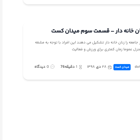
ان خانه دار – قسمت سوم میدان کست
امعه را زنان خانه دار تشکیل می دهند این افراد با توجه به مشغه
منزل عموما زمان کمتری برای ورزش و فعالیت
do
۲۸
دی
۱۳۹۸
1
دقیقه76
0
دیدگاه
میدان کست