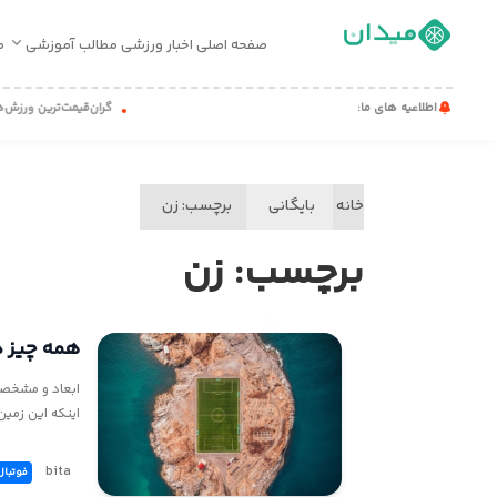
صفحه اصلی
اخبار ورزشی
مطالب آموزشی
م
صفحه
اطلاعیه های ما:
گران‌قیمت‌ترین ورزش‌ها
اصلی
اخبار
ورزشی
خانه
بایگانی
برچسب:
زن
مطالب
برچسب:
زن
آموزشی
میدان
کست
همه چیز د
تماس
ابعاد و مشخصا
با
اینکه این زمین
ما
bita
فوتبال
درباره