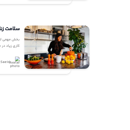
ما
سلامت زن
بخش مهمی از ج
کاری زیاد در 
tSaeid