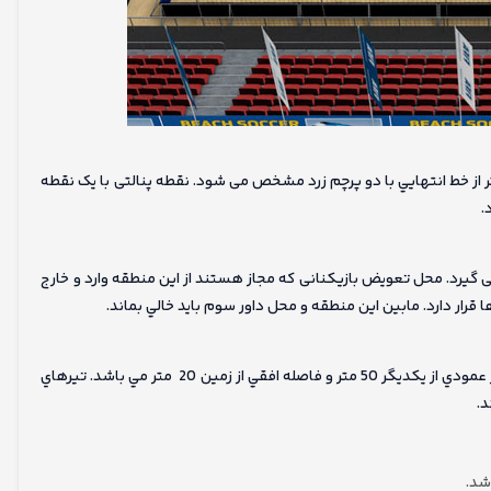
 ها با يك خط فرضي به موازات خط انتهايي زمين و به فاصله 9 متر از خط انتهايي با دو پرچم زرد مشخص می شود. نقطه پنالتی با یک نقطه
.
 گیرد. محل تعويض بازيكنانی كه مجاز هستند از اين منطقه وارد و خارج
دروازه ها بايد در مركز خطوط انتهايي و به رنگ زرد باشند. فاصله دو تير عمودي از يكديگر 50 متر و فاصله افقي از زمين 20 متر مي باشد. تيرهاي
د.
شد.