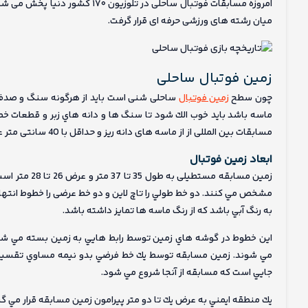
امروزه مسابقات فوتبال ساحلی در 
میان رشته های ورزشی حرفه ای قرار گرفت.
زمین فوتبال ساحلی
چون سطح
زمین فوتبال
ساحلی شنی است باید از هرگونه سنگ و صدف و
ماسه باشد بايد خوب الك شود تا سنگ ها و دانه هاي زبر و قطعات خطرز
مسابقات بین المللی از از ماسه های دانه ریز و حداقل با 40 سانتی متر عمق استفاده می شود.
ابعاد زمین فوتبال
زمين مسابقه م
به رنگ آبي باشد كه از رنگ ماسه ها تمایز داشته باشد.
اين خطوط در گوشه هاي زمين توسط رابط هايي به زمين بسته مي شون
مي شوند. زمين مسابقه توسط يك خط فرضي بدو نيمه مساوي تقسي
جايي است كه مسابقه از آنجا شروع مي شود.
يك منطقه ايمني به عرض يك تا دو متر پيرامون زمين مسابقه قرار مي گي