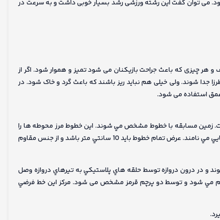
تلوزیون ۱۷۰ کشور دنیا پخش می شود. می توان گفت این رشته ورزشی رشد بسیار خوبی داشت و به سرعت در
 هر چیزی که باعث جراحت بازیکنان می شود تمیز و هموار شود. اگر از
ا جدا شوند. ولی خیلی هم نباید ریز باشند که باعث گرد و خاک شود. در
ستطیلی به طول 35 تا 37 متر و عرض 26 تا 28 متر است. زمين مسابقه با خطوط مشخص مي شوند. اين خطوط مرز محوطه ها را
مشخص مي كنند. دو خط طولي را تاچ لاين و دو خط عرضی را خطوط انتهايي مي نامند. عرض تمام خطوط بايد 10 سانتي متر باشد و از جنس مقاوم
د و در درون دروازه توسط حلقه هاي پلاستيكي به تيرهاي دروازه وصل
م مي شود و توسط دو پرچم قرمز مشخص می شود. مركز اين خط فرضي
رد.