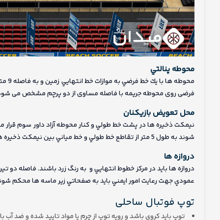
محوطه پنالتي
محوطه
فرضی روی محوطه جریمه با فاصله مساوی از دو پرچم مشخص می شود
محل تعويض بازيكنان
نيمكت ذخيره ها در پشت خط طولي و کنار محوطه آزاد داور سوم قرار می
شوند به طول 5 متر از تقاطع خط طولي و خط مياني بين نيمكت ذخيره ها قرار دارد. مابين اين منطقه و محل داور سوم بايد خالي بماند.
دروازه ها
عمودي جهت رعايت امور ايمني بايد به صفحاتي زير ماسه ها محکم شون
توپ فوتبال ساحلی
توپ بايد كروي باشد و رويه توپ از چرم يا مواد تایيد شده و ضد آب با