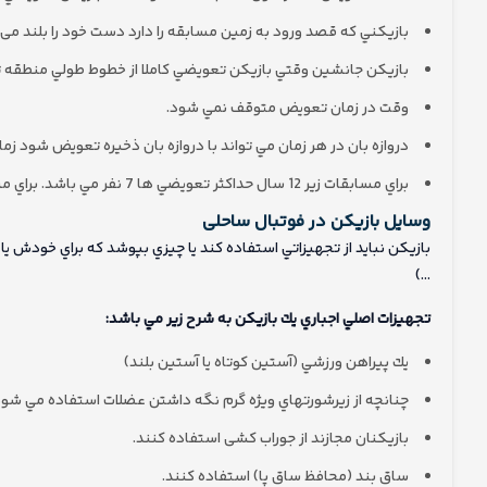
بازيكني كه قصد ورود به زمين مسابقه را دارد دست خود را بلند می کن
بازيكن جانشين وقتي بازيكن تعويضي كاملا از خطوط طولي منطقه ت
وقت در زمان تعويض متوقف نمي شود.
دروازه بان در هر زمان مي تواند با دروازه بان ذخيره تعويض شود ز
براي مسابقات زير 12 سال حداكثر تعويضي ها 7 نفر مي باشد. براي مسابقات خانمها حداكثر تعويضي 6 نفر مي باشد.
وسایل بازيكن در فوتبال ساحلی
بازيكن نبايد از تجهيزاتي استفاده کند يا چيزي بپوشد كه براي خودش يا ب
…)
تجهيزات اصلي اجباري يك بازيكن به شرح زیر مي باشد:
يك پيراهن ورزشي (آستين كوتاه يا آستين بلند)
چنانچه از زيرشورتهاي ويژه گرم نگه داشتن عضلات استفاده مي شود،
بازيكنان مجازند از جوراب كشی استفاده کنند.
ساق بند (محافظ ساق پا) استفاده کنند.