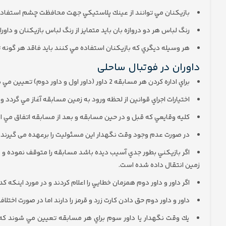
بازيكنان مي توانند از عينك پلاستيكي جهت محافظت چشم استفاده 
رنگ لباس هر دو دروازه بان بايد متمايز از رنگ لباس بازيكنان و داورا
هر وسيله ديگري كه بازيكنان استفاده مي كنند بايد فاقد هر گونه 
داوران در فوتبال ساحلی
براي اداره كردن هر مسابقه 2 داور (داور اول و داور دوم) تعيين مي شود.
اختيارات اجراي قوانين از لحظه ورود به زمين مسابقه آغاز مي گردد و 
كليه وقايعي كه قبل و در حين مسابقه و بعد از مسابقه اتفاق مي ا
در صورت عدم وجود وقت نگهدار اين مسئوليت را برعهده می گیرند.
اگر بازيكني بطور جدي آسيب ديده باشد مسابقه را متوقف نموده و 
زمين انتقال داده شده است.
اگر داور و داور دوم همزمان خطايي را اعلام كردند و در مورد اينكه كد
داور و داور دوم حق دادن كارت زرد و قرمز را دارند اما در صورت اختلاف
يك وقت نگهدار یا داور سوم براي هر مسابقه تعيين مي شوند كه 