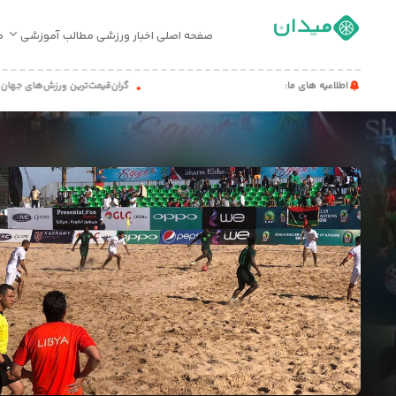
صفحه اصلی
اخبار ورزشی
مطالب آموزشی
م
صفحه
اطلاعیه های ما:
گران‌قیمت‌ترین ورزش‌های جهان
حی
اصلی
اخبار
ورزشی
مطالب
آموزشی
میدان
کست
تماس
با
ما
درباره