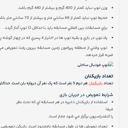
وزن توپ نبايد كمتر از 400 گرم و بيشتر از 440 گرم باشد.
محيط توپ نبايد كمتر از 68 سانتي متر و بيشتر از 70 سانتي متر باشد.
براي مسابقات بين المللي مسابقه بايد با حداقل 12 توپ آغاز گردد.
يك توپ در بازي و بقيه توپ ها در اختيار 4 پسري كه در چهار گوشه پيرامون زمين مستقرند قرار مي گيرد.
توپ وقتي از منطقه پيرامون زمين مسابقه بيرون رفت تعويض مي گر
ضربه قرار ميدهد.
تعداد بازیکنان
تعداد
بازیکنان
هر تیم 5 نفر است که یک نفر آن دروازه بان است. حداکثر برای هر تیم 5 نفر می توانند ذخیره باشند.
شرایط تعویض در جریان بازی
استفاده از بازيكنان ذخيره در هر مسابقه اي كه تحت نظر
فيفا
يا كنفدراسيون برگزار مي شود مجاز است.
تعداد تعويض ها در طول مسابقه نامحدود است. بازيكن تعويضي بعدا