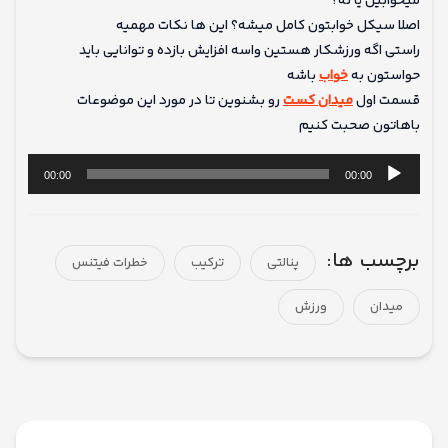
میخوابین یا نه؟
اصلا سیکل خوابتون کامل میشه؟ این ها نکات مهمیه
راستی اگه ورزشکار هستین واسه افزایش بازده و توانایی باید
حواستون به
خواب
باشه
قسمت اول
میدان کست
رو بشنوین تا در مورد این موضوعات
باهاتون صحبت کنیم
پخش‌کننده
00:00
00:00
صوت
برچسب ها:
پنالتی
ترکیب
خطرات فیتنس
میدان
ورزش