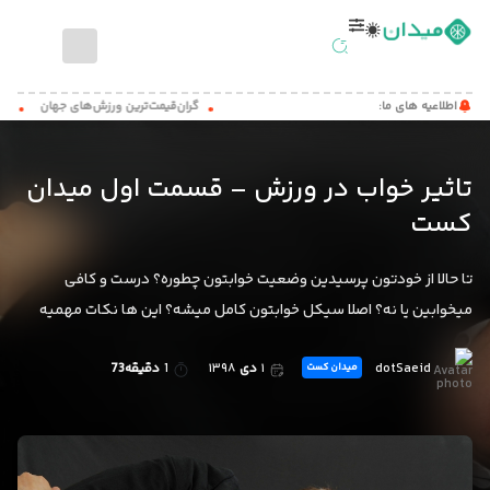
صفحه
اطلاعیه های ما:
گران‌قیمت‌ترین ورزش‌های جهان
حیوان
اصلی
اخبار
تاثیر خواب در ورزش – قسمت اول میدان
ورزشی
کست
مطالب
آموزشی
تا حالا از خودتون پرسیدین وضعیت خوابتون چطوره؟ درست و کافی
میدان
میخوابین یا نه؟ اصلا سیکل خوابتون کامل میشه؟ این ها نکات مهمیه
کست
dotSaeid
۱
دی
۱۳۹۸
1
دقیقه73
میدان کست
تماس
با
ما
درباره