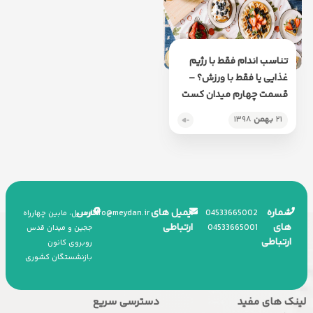
تناسب اندام فقط با رژیم
غذایی یا فقط با ورزش؟ –
قسمت چهارم میدان کست
۲۱
بهمن
۱۳۹۸
شماره
ایمیل های
آدرس
info
@
meydan.ir
045
33665002
اردبیل، مابین چهارراه
های
ارتباطی
045
33665001
ججین و میدان قدس
ارتباطی
روبروی کانون
بازنشستگان کشوری
لینک های مفید
دسترسی سریع