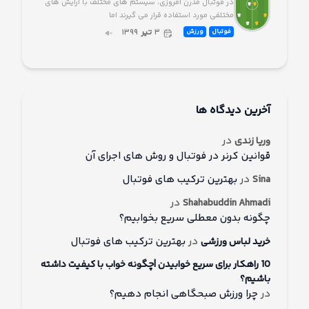
در فوتبال مدرن امروزی، سیستم های مختلف با آرایش های
مختلفی مورد استفاده قرار می گیرند اما
۳
تیر
۱۳۹۹
فوتبال
ورزش
آخرین دیدگاه ها
در
وریا زندی
قوانین کرنر در فوتبال و روش های اجرای آن
در
بهترین ترکیب های فوتبال
Sina
در
Shahabuddin Ahmadi
چگونه بدون معطلی سریع بخوابیم؟
در
بهترین ترکیب های فوتبال
خرید لباس ورزشی
10 راهکار برای سریع خوابیدن |چگونه خواب با کیفیت داشته
باشیم؟
در
چرا ورزش صبحگاهی انجام دهیم؟