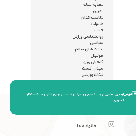
تغذیه سالم
تمرین
تناسب اندام
خانواده
خواب
روانشناسی ورزش
سلامتی
عادت های سالم
فوتبال
کاهش وزن
میدان کست
نکات ورزشی
ورزش
آدرس
اردبیل، مابین چهارراه ججین و میدان قدس روبروی کانون بازنشستگان
کشوری
خانواده ما :