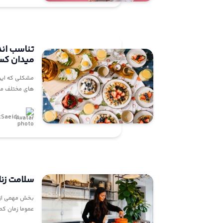
تناسب اند
میدان ک
مشکلی که این 
های مختلف می 
tSaeid
سلامت زن
بخش مهمی از ج
عموما زمان کم