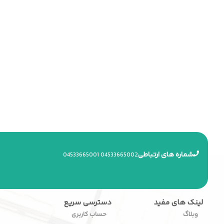
شماره های ارتباطی
045
33665001
045
33665002
لینک های مفید
دسترسی سریع
وبلاگ
حساب کاربری