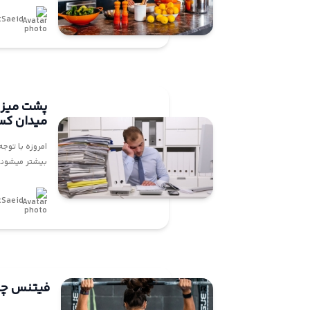
tSaeid
پشت میز 
میدان ک
امروزه با توج
بیشتر میشوند 
tSaeid
فیتنس چ