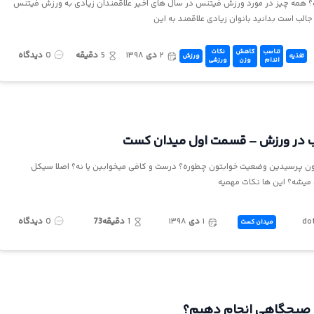
مه چیز در مورد ورزش فیتنس در سال های اخیر علاقمندان زیادی به ورزش فیتنس
 جالب است بدانید بانوان زیادی علاقمند به این
تناسب
کاهش
نکات
۲
دی
۱۳۹۸
5
دقیقه
0
دیدگاه
تغذیه
ورزش
اندام
وزن
ورزشی
اب در ورزش – قسمت اول میدان کست
دتون پرسیدین وضعیت خوابتون چطوره؟ درست و کافی میخوابین یا نه؟ اصلا سیکل
 میشه؟ این ها نکات مهمیه
do
۱
دی
۱۳۹۸
1
دقیقه73
0
دیدگاه
میدان کست
 صبحگاهی انجام دهیم؟