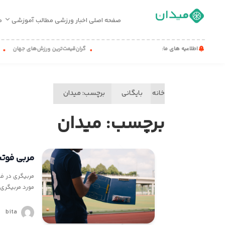
صفحه اصلی
اخبار ورزشی
مطالب آموزشی
م
صفحه
اطلاعیه های ما:
گران‌قیمت‌ترین ورزش‌های جهان
حیوا
اصلی
اخبار
ورزشی
خانه
بایگانی
برچسب:
میدان
مطالب
برچسب:
میدان
آموزشی
میدان
کست
مربی فوتب
تماس
مربیگری در فو
با
مورد مربیگری 
ما
bita
درباره