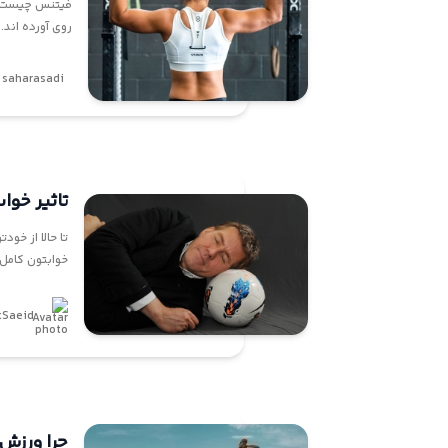
فیتنس چیست؟ ه
روی آورده اند.
saharasadi
تاثیر خو
تا حالا از خو
خوابتون کامل
tSaeid
چرا ورزش