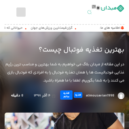
صفحه
اطلاعیه های ما:
گران‌قیمت‌ترین ورزش‌های جهان
حیواناتی که فوتبال باز
اصلی
اخبار
بهترین تغذیه فوتبال چیست؟
ورزشی
مطالب
در این مقاله از میدان بلاگ می خواهیم به شما بهترین و مناسب ترین رژیم
آموزشی
غذایی فوتبالیست ها یا همان تغذیه فوتبال را به افرادی که فوتبال بازی
میدان
می کنند را به شما بگوییم. لطفا با ما همراه باشید.
کست
تغذیه
alimousavian1998
۱۶
آذر
۱۳۹۸
8
دقیقه
تغذیه
سالم
تماس
با
ما
درباره