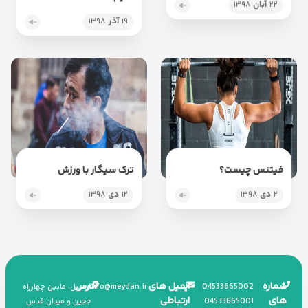
۲۲
آبان
۱۳۹۸
۱۹
آذر
۱۳۹۸
فیتنس چیست؟
ترک‌ سیگار با ورزش
۲
دی
۱۳۹۸
۱۲
دی
۱۳۹۸
شماره
ایمیل های
آدرس
info
@
meydan.ir
045
33665002
اردبیل، مابین چهارراه
های
ارتباطی
045
33665001
ججین و میدان قدس