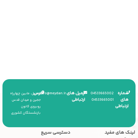
شماره
ایمیل های
آدرس
info
@
meydan.ir
045
33665002
اردبیل، مابین چهارراه
های
ارتباطی
045
33665001
ججین و میدان قدس
ارتباطی
روبروی کانون
بازنشستگان کشوری
لینک های مفید
دسترسی سریع