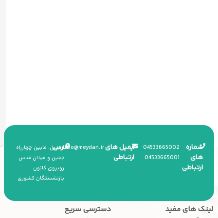
شماره
ایمیل های
آدرس
info
@
meydan.ir
045
33665002
اردبیل، مابین چهارراه
های
ارتباطی
045
33665001
ججین و میدان قدس
ارتباطی
روبروی کانون
بازنشستگان کشوری
لینک های مفید
دسترسی سریع